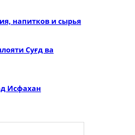
ия, напитков и сырья
лояти Суғд ва
од Исфахан