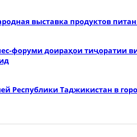
ародная выставка продуктов питан
ес-форуми доираҳои тиҷоратии ви
дид
ей Республики Таджикистан в гор